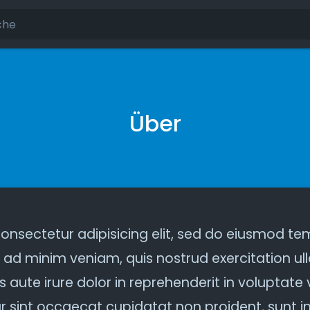
Über
onsectetur adipisicing elit, sed do eiusmod tem
ad minim veniam, quis nostrud exercitation ulla
te irure dolor in reprehenderit in voluptate ve
ur sint occaecat cupidatat non proident, sunt in