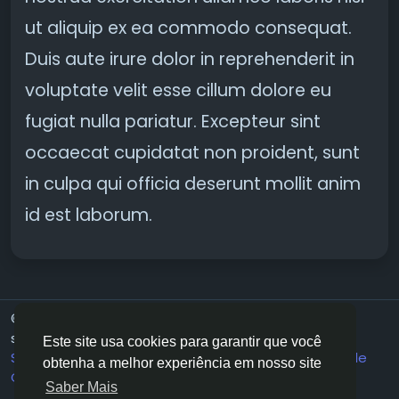
ut aliquip ex ea commodo consequat.
Duis aute irure dolor in reprehenderit in
voluptate velit esse cillum dolore eu
fugiat nulla pariatur. Excepteur sint
occaecat cupidatat non proident, sunt
in culpa qui officia deserunt mollit anim
id est laborum.
© 2026 Your Sexy Bikini - Where Bikini lovers come to
share their passion
Portuguese
Este site usa cookies para garantir que você
Sobre
Termos
Privacidade
Bikini Community
Fale
obtenha a melhor experiência em nosso site
Conosco
Diretório
Saber Mais